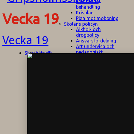
kränkande
behandling
Krisplan
Vecka 19
Plan mot mobbning
Skolans policyn
Alkhol- och
drogpolicy
Vecka 19
Ansvarsfördelning
Att undervisa och
pedagogiskt
Start
Aktuellt
bemöta barn/elever
med ADHD
Bedömningsplan
Dataskyddspolicy
Datorprogram
Fairplay på
fotbollsplanen
Elevvården
Engelska för
hemflyttare
E
GHS
F
Utrymningsplan
D
Hjorthagen
G
IT-policy
S