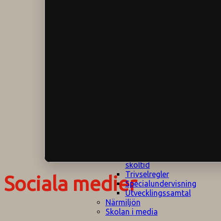
Klagomålspolicy
E
Klassföräldramöte
S
Klassutflykter
I
Konsekvenstrappa
Kyrkobesök
Lektionsanalys
Läromedelspolicy
Läxor på
Gripsholmsskolan
Nationella prov,
rutiner
NPF-certifirering 1
NPF certifiering 2
Ordningsregler åk
7-9
Policy om prövning
Skada under
skoltid
Trivselregler
Sociala medier
Specialundervisning
Utvecklingssamtal
Närmiljön
Skolan i media