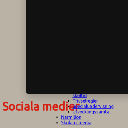
Klagomålspolicy
E
Klassföräldramöte
S
Klassutflykter
I
Konsekvenstrappa
Kyrkobesök
Lektionsanalys
Läromedelspolicy
Läxor på
Gripsholmsskolan
Nationella prov,
rutiner
NPF-certifirering 1
NPF certifiering 2
Ordningsregler åk
7-9
Policy om prövning
Skada under
skoltid
Trivselregler
Sociala medier
Specialundervisning
Utvecklingssamtal
Närmiljön
Skolan i media