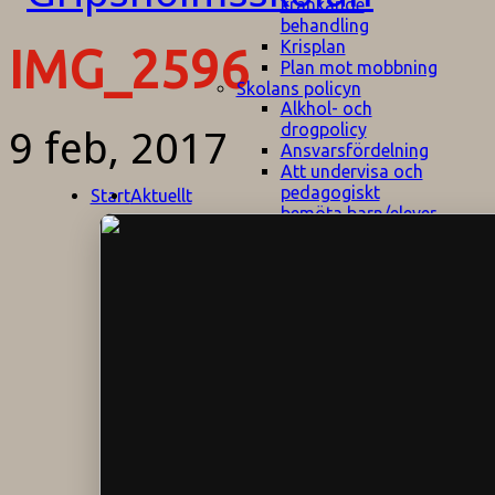
kränkande
behandling
Krisplan
IMG_2596
Plan mot mobbning
Skolans policyn
Alkhol- och
drogpolicy
9 feb, 2017
Ansvarsfördelning
Att undervisa och
pedagogiskt
Start
Aktuellt
bemöta barn/elever
med ADHD
Bedömningsplan
Dataskyddspolicy
Datorprogram
Fairplay på
fotbollsplanen
Elevvården
Engelska för
hemflyttare
E
GHS
F
Utrymningsplan
D
Hjorthagen
G
IT-policy
S