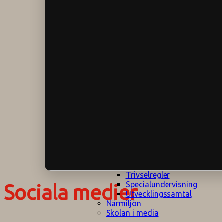
Klagomålspolicy
E
Klassföräldramöte
S
Klassutflykter
I
Konsekvenstrappa
Kyrkobesök
Lektionsanalys
Läromedelspolicy
Läxor på
Gripsholmsskolan
Nationella prov,
rutiner
NPF-certifirering 1
NPF certifiering 2
Ordningsregler åk
7-9
Policy om prövning
Skada under
skoltid
Trivselregler
Specialundervisning
Sociala medier
Utvecklingssamtal
Närmiljön
Skolan i media