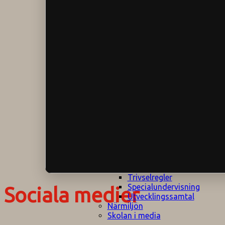
Klagomålspolicy
E
Klassföräldramöte
S
Klassutflykter
I
Konsekvenstrappa
Kyrkobesök
Lektionsanalys
Läromedelspolicy
Läxor på
Gripsholmsskolan
Nationella prov,
rutiner
NPF-certifirering 1
NPF certifiering 2
Ordningsregler åk
7-9
Policy om prövning
Skada under
skoltid
Trivselregler
Specialundervisning
Sociala medier
Utvecklingssamtal
Närmiljön
Skolan i media