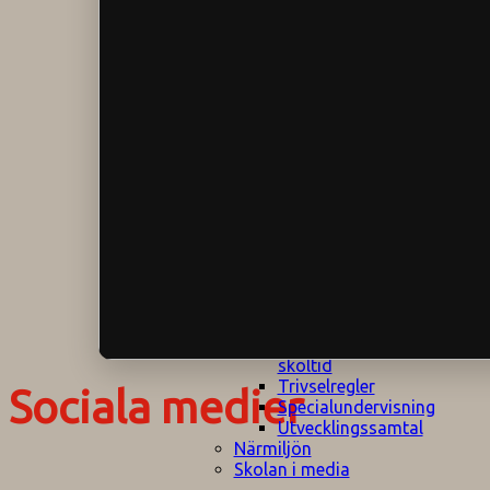
Klagomålspolicy
E
Klassföräldramöte
S
Klassutflykter
I
Konsekvenstrappa
Kyrkobesök
Lektionsanalys
Läromedelspolicy
Läxor på
Gripsholmsskolan
Nationella prov,
rutiner
NPF-certifirering 1
NPF certifiering 2
Ordningsregler åk
7-9
Policy om prövning
Skada under
skoltid
Trivselregler
Sociala medier
Specialundervisning
Utvecklingssamtal
Närmiljön
Skolan i media