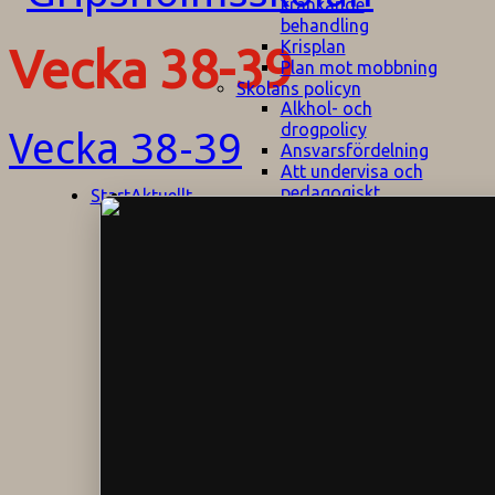
kränkande
behandling
Krisplan
Vecka 38-39
Plan mot mobbning
Skolans policyn
Alkhol- och
drogpolicy
Vecka 38-39
Ansvarsfördelning
Att undervisa och
pedagogiskt
Start
Aktuellt
bemöta barn/elever
med ADHD
Bedömningsplan
Dataskyddspolicy
Datorprogram
Fairplay på
fotbollsplanen
Elevvården
Engelska för
hemflyttare
E
GHS
F
Utrymningsplan
D
Hjorthagen
G
IT-policy
S