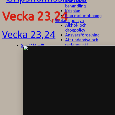
kränkande
behandling
Krisplan
Vecka 23,24
Plan mot mobbning
Skolans policyn
Alkhol- och
drogpolicy
Vecka 23,24
Ansvarsfördelning
Att undervisa och
pedagogiskt
Start
Aktuellt
bemöta barn/elever
med ADHD
Bedömningsplan
Dataskyddspolicy
Datorprogram
Fairplay på
fotbollsplanen
Elevvården
Engelska för
hemflyttare
E
GHS
F
Utrymningsplan
D
Hjorthagen
G
IT-policy
S