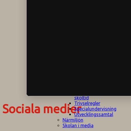
Klagomålspolicy
E
Klassföräldramöte
S
Klassutflykter
I
Konsekvenstrappa
Kyrkobesök
Lektionsanalys
Läromedelspolicy
Läxor på
Gripsholmsskolan
Nationella prov,
rutiner
NPF-certifirering 1
NPF certifiering 2
Ordningsregler åk
7-9
Policy om prövning
Skada under
skoltid
Trivselregler
Sociala medier
Specialundervisning
Utvecklingssamtal
Närmiljön
Skolan i media