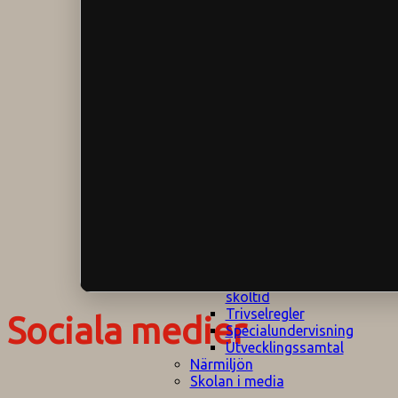
Klagomålspolicy
E
Klassföräldramöte
S
Klassutflykter
I
Konsekvenstrappa
Kyrkobesök
Lektionsanalys
Läromedelspolicy
Läxor på
Gripsholmsskolan
Nationella prov,
rutiner
NPF-certifirering 1
NPF certifiering 2
Ordningsregler åk
7-9
Policy om prövning
Skada under
skoltid
Trivselregler
Sociala medier
Specialundervisning
Utvecklingssamtal
Närmiljön
Skolan i media