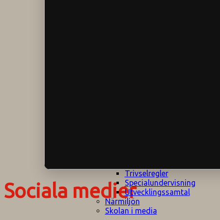
Klagomålspolicy
E
Klassföräldramöte
S
Klassutflykter
I
Konsekvenstrappa
Kyrkobesök
Lektionsanalys
Läromedelspolicy
Läxor på
Gripsholmsskolan
Nationella prov,
rutiner
NPF-certifirering 1
NPF certifiering 2
Ordningsregler åk
7-9
Policy om prövning
Skada under
skoltid
Trivselregler
Specialundervisning
Sociala medier
Utvecklingssamtal
Närmiljön
Skolan i media