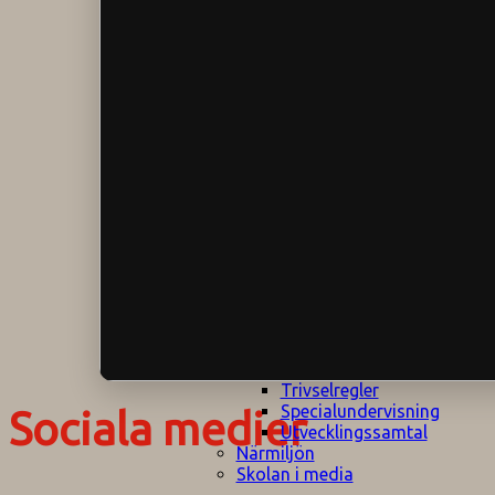
Klagomålspolicy
E
Klassföräldramöte
S
Klassutflykter
I
Konsekvenstrappa
Kyrkobesök
Lektionsanalys
Läromedelspolicy
Läxor på
Gripsholmsskolan
Nationella prov,
rutiner
NPF-certifirering 1
NPF certifiering 2
Ordningsregler åk
7-9
Policy om prövning
Skada under
skoltid
Trivselregler
Specialundervisning
Sociala medier
Utvecklingssamtal
Närmiljön
Skolan i media