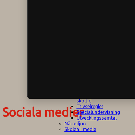
Klagomålspolicy
E
Klassföräldramöte
S
Klassutflykter
I
Konsekvenstrappa
Kyrkobesök
Lektionsanalys
Läromedelspolicy
Läxor på
Gripsholmsskolan
Nationella prov,
rutiner
NPF-certifirering 1
NPF certifiering 2
Ordningsregler åk
7-9
Policy om prövning
Skada under
skoltid
Trivselregler
Sociala medier
Specialundervisning
Utvecklingssamtal
Närmiljön
Skolan i media