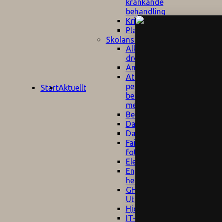
kränkande
behandling
Krisplan
Plan mot mobbning
Skolans policyn
Alkhol- och
drogpolicy
Ansvarsfördelning
Att undervisa och
pedagogiskt
Start
Aktuellt
bemöta barn/elever
med ADHD
Bedömningsplan
Dataskyddspolicy
Datorprogram
Fairplay på
fotbollsplanen
Elevvården
Engelska för
hemflyttare
E
GHS
F
Utrymningsplan
D
Hjorthagen
G
IT-policy
S