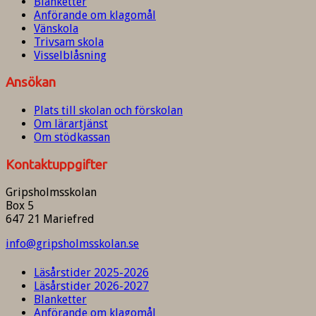
Blanketter
Anförande om klagomål
Vänskola
Trivsam skola
Visselblåsning
Ansökan
Plats till skolan och förskolan
Om lärartjänst
Om stödkassan
Kontaktuppgifter
Gripsholmsskolan
Box 5
647 21 Mariefred
info@gripsholmsskolan.se
Läsårstider 2025-2026
Läsårstider 2026-2027
Blanketter
Anförande om klagomål