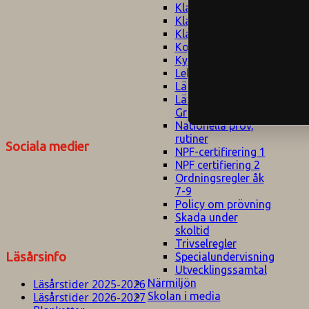
Klagomålspolicy
E
Klassföräldramöte
S
Klassutflykter
I
Konsekvenstrappa
Kyrkobesök
Lektionsanalys
Läromedelspolicy
Läxor på
Gripsholmsskolan
Nationella prov,
rutiner
Sociala medier
NPF-certifirering 1
NPF certifiering 2
Ordningsregler åk
7-9
Policy om prövning
Skada under
skoltid
Trivselregler
Läsårsinfo
Specialundervisning
Utvecklingssamtal
Närmiljön
Läsårstider 2025-2026
Skolan i media
Läsårstider 2026-2027