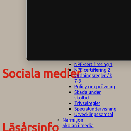
Klagomålspolicy
E
Klassföräldramöte
S
Klassutflykter
I
Konsekvenstrappa
Kyrkobesök
Lektionsanalys
Läromedelspolicy
Läxor på
Gripsholmsskolan
Nationella prov,
rutiner
NPF-certifirering 1
Sociala medier
NPF certifiering 2
Ordningsregler åk
7-9
Policy om prövning
Skada under
skoltid
Trivselregler
Specialundervisning
Utvecklingssamtal
Närmiljön
Läsårsinfo
Skolan i media