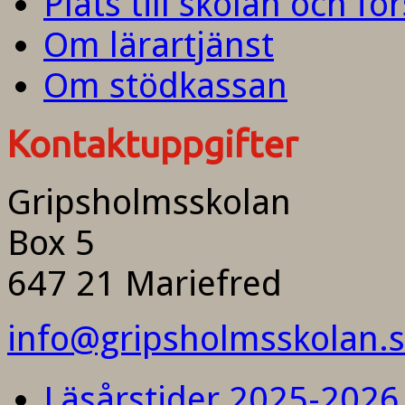
Plats till skolan och fö
Om lärartjänst
Om stödkassan
Kontaktuppgifter
Gripsholmsskolan
Box 5
647 21 Mariefred
info@gripsholmsskolan.
Läsårstider 2025-2026