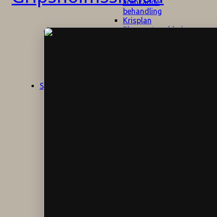
kränkande
behandling
Krisplan
Plan mot mobbning
Skolans policyn
Alkhol- och
drogpolicy
Ansvarsfördelning
Att undervisa och
pedagogiskt
Start
Aktuellt
bemöta barn/elever
med ADHD
Bedömningsplan
Dataskyddspolicy
Datorprogram
Fairplay på
fotbollsplanen
Elevvården
Engelska för
hemflyttare
E
GHS
F
Utrymningsplan
D
Hjorthagen
G
IT-policy
S