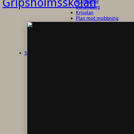
kränkande
behandling
Krisplan
Plan mot mobbning
Skolans policyn
Alkhol- och
drogpolicy
Ansvarsfördelning
Att undervisa och
pedagogiskt
Start
Aktuellt
bemöta barn/elever
med ADHD
Bedömningsplan
Dataskyddspolicy
Datorprogram
Fairplay på
fotbollsplanen
Elevvården
Engelska för
hemflyttare
E
GHS
F
Utrymningsplan
D
Hjorthagen
G
IT-policy
S