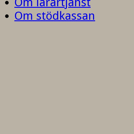
Om lärartjänst
Om stödkassan