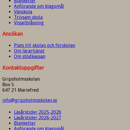
Blanketter
Anförande om klagomål
Vänskola
Trivsam skola
Visselblåsning
Ansökan
Plats till skolan och förskolan
Om lärartjänst
Om stödkassan
Kontaktuppgifter
Gripsholmsskolan
Box 5
647 21 Mariefred
info@gripsholmsskolan.se
Läsårstider 2025-2026
Läsårstider 2026-2027
Blanketter
Anförande om klagomål