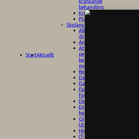
kränkande
behandling
Krisplan
Plan mot mobbning
Skolans policyn
Alkhol- och
drogpolicy
Ansvarsfördelning
Att undervisa och
pedagogiskt
Start
Aktuellt
bemöta barn/elever
med ADHD
Bedömningsplan
Dataskyddspolicy
Datorprogram
Fairplay på
fotbollsplanen
Elevvården
Engelska för
hemflyttare
E
GHS
F
Utrymningsplan
D
Hjorthagen
G
IT-policy
S