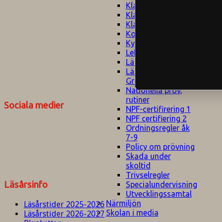
Klagomålspolicy
E
Klassföräldramöte
S
Klassutflykter
I
Konsekvenstrappa
Kyrkobesök
Lektionsanalys
Läromedelspolicy
Läxor på
Gripsholmsskolan
Nationella prov,
rutiner
Sociala medier
NPF-certifirering 1
NPF certifiering 2
Ordningsregler åk
7-9
Policy om prövning
Skada under
skoltid
Trivselregler
Läsårsinfo
Specialundervisning
Utvecklingssamtal
Närmiljön
Läsårstider 2025-2026
Skolan i media
Läsårstider 2026-2027