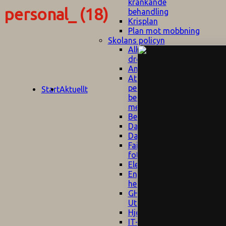
kränkande
personal_ (18)
behandling
Krisplan
Plan mot mobbning
Skolans policyn
Alkhol- och
drogpolicy
Ansvarsfördelning
Att undervisa och
pedagogiskt
Start
Aktuellt
bemöta barn/elever
med ADHD
Bedömningsplan
Dataskyddspolicy
Datorprogram
Fairplay på
fotbollsplanen
Elevvården
Engelska för
hemflyttare
E
GHS
F
Utrymningsplan
D
Hjorthagen
G
IT-policy
S