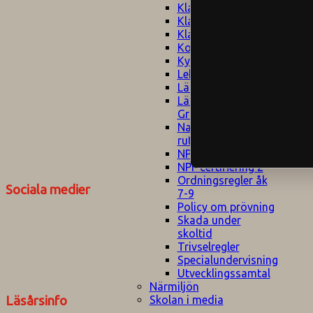
Klagomålspolicy
E
Klassföräldramöte
S
Klassutflykter
I
Konsekvenstrappa
Kyrkobesök
Lektionsanalys
Läromedelspolicy
Läxor på
Gripsholmsskolan
Nationella prov,
rutiner
NPF-certifirering 1
NPF certifiering 2
Ordningsregler åk
Sociala medier
7-9
Policy om prövning
Skada under
skoltid
Trivselregler
Specialundervisning
Utvecklingssamtal
Närmiljön
Skolan i media
Läsårsinfo