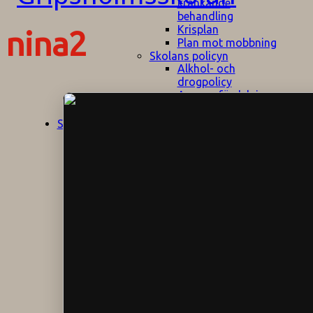
kränkande
behandling
Krisplan
nina2
Plan mot mobbning
Skolans policyn
Alkhol- och
drogpolicy
Ansvarsfördelning
Att undervisa och
pedagogiskt
Start
Aktuellt
bemöta barn/elever
med ADHD
Bedömningsplan
Dataskyddspolicy
Datorprogram
Fairplay på
fotbollsplanen
Elevvården
Engelska för
hemflyttare
E
GHS
F
Utrymningsplan
D
Hjorthagen
G
IT-policy
S