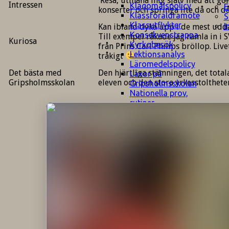
Resa, utmana mig själv med att gör
Intressen
Klagomålspolicy
E
konserter och springa lite då och d
Klassföräldramöte
S
Klassutflykter
I
Kan ibland dyka upp i de mest ud
Konsekvenstrappa
Till exempel råkade jag ramla in i 
Kuriosa
Kyrkobesök
från Prins Carl Philips bröllop. Live
Lektionsanalys
tråkigt
Läromedelspolicy
Det bästa med
Den hjärtliga stämningen, det tota
Läxor på
Gripsholmsskolan
eleven och den stora yrkesstolthete
Gripsholmsskolan
Nationella prov,
rutiner
NPF-certifirering 1
NPF certifiering 2
Ordningsregler åk
7-9
Policy om prövning
Skada under
skoltid
Trivselregler
Specialundervisning
Utvecklingssamtal
Närmiljön
Skolan i media