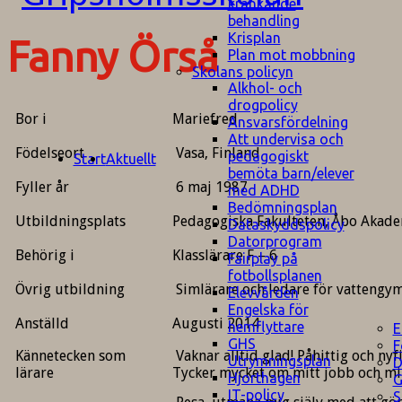
kränkande
behandling
Krisplan
Fanny Örså
Plan mot mobbning
Skolans policyn
Alkhol- och
drogpolicy
Bor i
Mariefred
Ansvarsfördelning
Att undervisa och
Födelseort
Vasa, Finland
pedagogiskt
Start
Aktuellt
bemöta barn/elever
Fyller år
6 maj 1987
med ADHD
Bedömningsplan
Utbildningsplats
Pedagogiska Fakulteten, Åbo Akade
Dataskyddspolicy
Datorprogram
Behörig i
Klasslärare F – 6
Fairplay på
fotbollsplanen
Övrig utbildning
Simlärare och ledare för vattengy
Elevvården
Engelska för
Anställd
Augusti 2014
hemflyttare
E
GHS
F
Kännetecken som
Vaknar alltid glad! Påhittig och ny
Utrymningsplan
D
lärare
Tycker mycket om mitt jobb och min
Hjorthagen
G
IT-policy
S