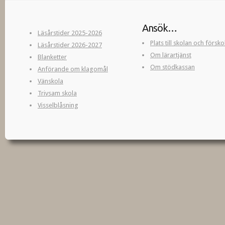
Ansök…
Läsårstider 2025-2026
Plats till skolan och försk
Läsårstider 2026-2027
Om lärartjänst
Blanketter
Om stödkassan
Anförande om klagomål
Vänskola
Trivsam skola
Visselblåsning