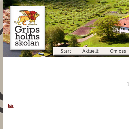
Start
Aktuellt
Om oss
här