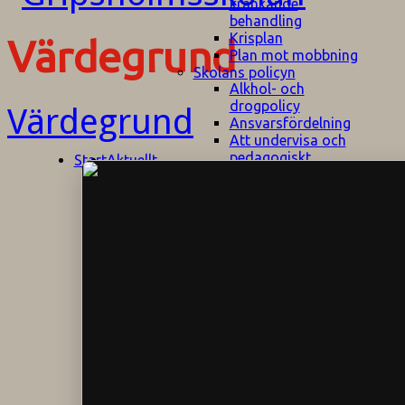
kränkande
behandling
Krisplan
Värdegrund
Plan mot mobbning
Skolans policyn
Alkhol- och
drogpolicy
Värdegrund
Ansvarsfördelning
Att undervisa och
pedagogiskt
Start
Aktuellt
bemöta barn/elever
med ADHD
Bedömningsplan
Dataskyddspolicy
Datorprogram
Fairplay på
fotbollsplanen
Elevvården
Engelska för
hemflyttare
E
GHS
F
Utrymningsplan
D
Hjorthagen
G
IT-policy
S