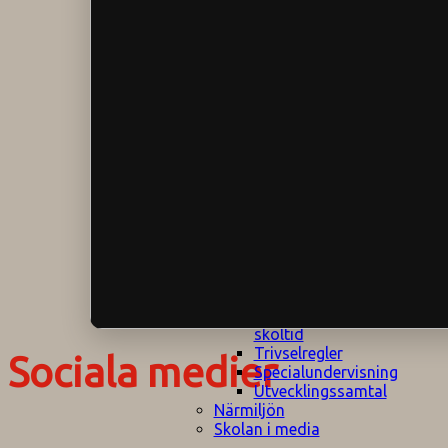
Klagomålspolicy
E
Klassföräldramöte
S
Klassutflykter
I
Konsekvenstrappa
Kyrkobesök
Lektionsanalys
Läromedelspolicy
Läxor på
Gripsholmsskolan
Nationella prov,
rutiner
NPF-certifirering 1
NPF certifiering 2
Ordningsregler åk
7-9
Policy om prövning
Skada under
skoltid
Trivselregler
Sociala medier
Specialundervisning
Utvecklingssamtal
Närmiljön
Skolan i media