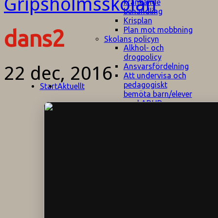
kränkande
behandling
Krisplan
Plan mot mobbning
dans2
Skolans policyn
Alkhol- och
drogpolicy
Ansvarsfördelning
22 dec, 2016
Att undervisa och
pedagogiskt
Start
Aktuellt
bemöta barn/elever
med ADHD
Bedömningsplan
Dataskyddspolicy
Datorprogram
Fairplay på
fotbollsplanen
Elevvården
Engelska för
hemflyttare
E
GHS
F
Utrymningsplan
D
Hjorthagen
G
IT-policy
S