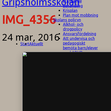
kränkande
behandling
Krisplan
Plan mot mobbning
IMG_4356
Skolans policyn
Alkhol- och
drogpolicy
Ansvarsfördelning
24 mar, 2016
Att undervisa och
pedagogiskt
Start
Aktuellt
bemöta barn/elever
med ADHD
Bedömningsplan
Dataskyddspolicy
Datorprogram
Fairplay på
fotbollsplanen
Elevvården
Engelska för
hemflyttare
E
GHS
F
Utrymningsplan
D
Hjorthagen
G
IT-policy
S