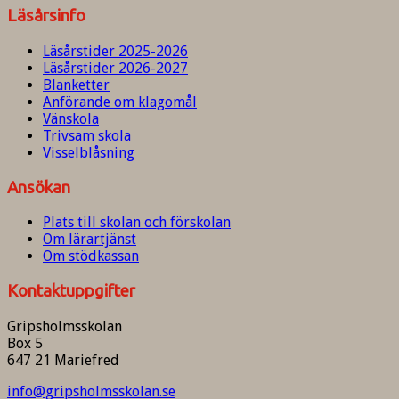
Läsårsinfo
Läsårstider 2025-2026
Läsårstider 2026-2027
Blanketter
Anförande om klagomål
Vänskola
Trivsam skola
Visselblåsning
Ansökan
Plats till skolan och förskolan
Om lärartjänst
Om stödkassan
Kontaktuppgifter
Gripsholmsskolan
Box 5
647 21 Mariefred
info@gripsholmsskolan.se