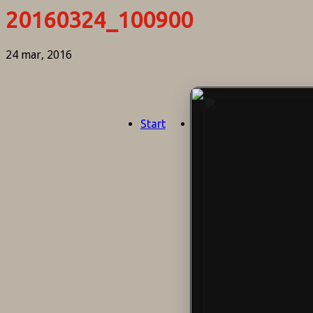
20160324_100900
24 mar, 2016
Start
Aktuellt
Om oss