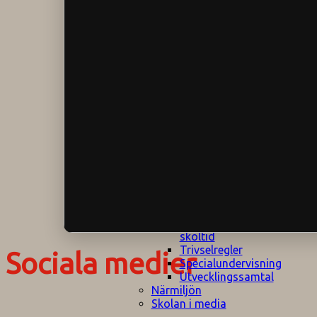
Klagomålspolicy
E
Klassföräldramöte
S
Klassutflykter
I
Konsekvenstrappa
Kyrkobesök
Lektionsanalys
Läromedelspolicy
Läxor på
Gripsholmsskolan
Nationella prov,
rutiner
NPF-certifirering 1
NPF certifiering 2
Ordningsregler åk
7-9
Policy om prövning
Skada under
skoltid
Trivselregler
Sociala medier
Specialundervisning
Utvecklingssamtal
Närmiljön
Skolan i media