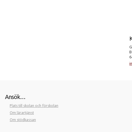
K
G
B
6
i
Ansök…
Plats till skolan och förskolan
Om lärartjänst
Om stödkassan