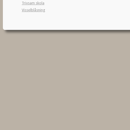
Trivsam skola
Visselblåsning