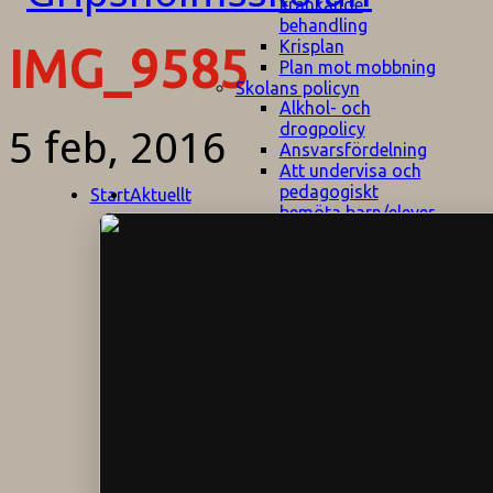
kränkande
behandling
Krisplan
IMG_9585
Plan mot mobbning
Skolans policyn
Alkhol- och
drogpolicy
5 feb, 2016
Ansvarsfördelning
Att undervisa och
pedagogiskt
Start
Aktuellt
bemöta barn/elever
med ADHD
Bedömningsplan
Dataskyddspolicy
Datorprogram
Fairplay på
fotbollsplanen
Elevvården
Engelska för
hemflyttare
E
GHS
F
Utrymningsplan
D
Hjorthagen
G
IT-policy
S