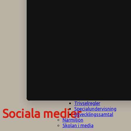
Klagomålspolicy
E
Klassföräldramöte
S
Klassutflykter
I
Konsekvenstrappa
Kyrkobesök
Lektionsanalys
Läromedelspolicy
Läxor på
Gripsholmsskolan
Nationella prov,
rutiner
NPF-certifirering 1
NPF certifiering 2
Ordningsregler åk
7-9
Policy om prövning
Skada under
skoltid
Trivselregler
Specialundervisning
Sociala medier
Utvecklingssamtal
Närmiljön
Skolan i media