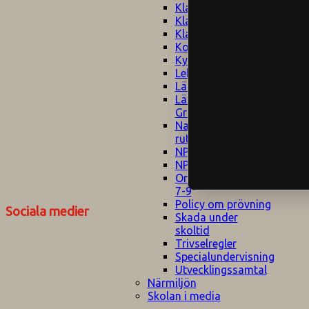
Klagomålspolicy
E
Klassföräldramöte
S
Klassutflykter
I
Konsekvenstrappa
Kyrkobesök
Lektionsanalys
Läromedelspolicy
Läxor på
Gripsholmsskolan
Nationella prov,
rutiner
NPF-certifirering 1
NPF certifiering 2
Ordningsregler åk
7-9
Policy om prövning
Sociala medier
Skada under
skoltid
Trivselregler
Specialundervisning
Utvecklingssamtal
Närmiljön
Skolan i media