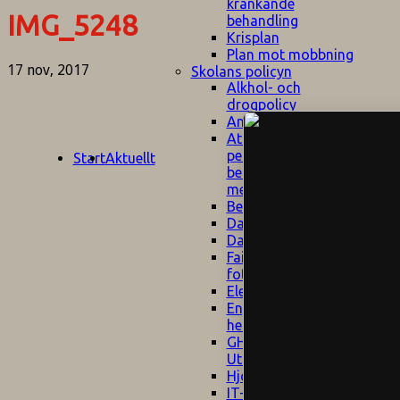
kränkande
IMG_5248
behandling
Krisplan
Plan mot mobbning
17 nov, 2017
Skolans policyn
Alkhol- och
drogpolicy
Ansvarsfördelning
Att undervisa och
pedagogiskt
Start
Aktuellt
bemöta barn/elever
med ADHD
Bedömningsplan
Dataskyddspolicy
Datorprogram
Fairplay på
fotbollsplanen
Elevvården
Engelska för
hemflyttare
E
GHS
F
Utrymningsplan
D
Hjorthagen
G
IT-policy
S