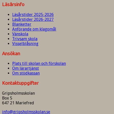
Läsårsinfo
Läsårstider 2025-2026
Läsårstider 2026-2027
Blanketter
Anförande om klagomål
Vänskola
Trivsam skola
Visselblåsning
Ansökan
Plats till skolan och förskolan
Om lärartjänst
Om stödkassan
Kontaktuppgifter
Gripsholmsskolan
Box 5
647 21 Mariefred
info@gripsholmsskolan.se