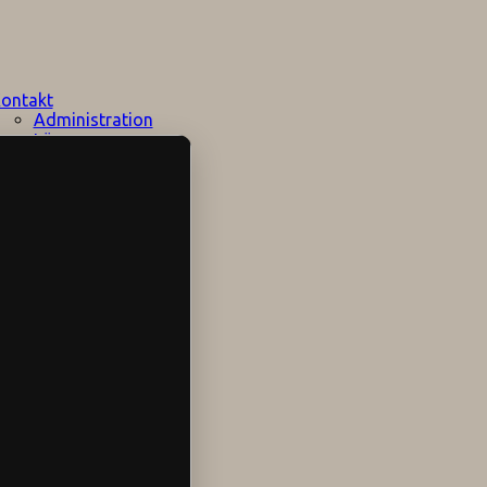
ontakt
Administration
Lärare
Elevhälsan
Speciallärare
Stödpersoner
Övrig personal
Sociala medier
Skolområdet
Hitta hit