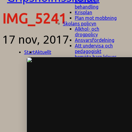
kränkande
behandling
Krisplan
IMG_5241
Plan mot mobbning
Skolans policyn
Alkhol- och
drogpolicy
17 nov, 2017
Ansvarsfördelning
Att undervisa och
pedagogiskt
Start
Aktuellt
bemöta barn/elever
med ADHD
Bedömningsplan
Dataskyddspolicy
Datorprogram
Fairplay på
fotbollsplanen
Elevvården
Engelska för
hemflyttare
E
GHS
F
Utrymningsplan
D
Hjorthagen
G
IT-policy
S