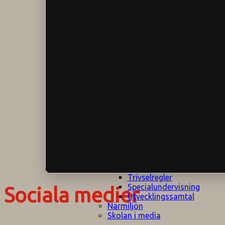
Klagomålspolicy
E
Klassföräldramöte
S
Klassutflykter
I
Konsekvenstrappa
Kyrkobesök
Lektionsanalys
Läromedelspolicy
Läxor på
Gripsholmsskolan
Nationella prov,
rutiner
NPF-certifirering 1
NPF certifiering 2
Ordningsregler åk
7-9
Policy om prövning
Skada under
skoltid
Trivselregler
Specialundervisning
Sociala medier
Utvecklingssamtal
Närmiljön
Skolan i media