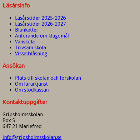
Läsårsinfo
Läsårstider 2025-2026
Läsårstider 2026-2027
Blanketter
Anförande om klagomål
Vänskola
Trivsam skola
Visselblåsning
Ansökan
Plats till skolan och förskolan
Om lärartjänst
Om stödkassan
Kontaktuppgifter
Gripsholmsskolan
Box 5
647 21 Mariefred
info@gripsholmsskolan.se