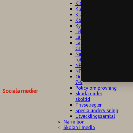
Klagomålspolicy
E
Klassföräldramöte
S
Klassutflykter
I
Konsekvenstrappa
Kyrkobesök
Lektionsanalys
Läromedelspolicy
Läxor på
Gripsholmsskolan
Nationella prov,
rutiner
NPF-certifirering 1
NPF certifiering 2
Ordningsregler åk
7-9
Policy om prövning
Sociala medier
Skada under
skoltid
Trivselregler
Specialundervisning
Utvecklingssamtal
Närmiljön
Skolan i media