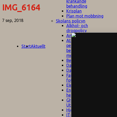
kränkande
IMG_6164
behandling
Krisplan
Plan mot mobbning
7 sep, 2018
Skolans policyn
Alkhol- och
drogpolicy
Ansvarsfördelning
Att undervisa och
pedagogiskt
Start
Aktuellt
bemöta barn/elever
med ADHD
Bedömningsplan
Dataskyddspolicy
Datorprogram
Fairplay på
fotbollsplanen
Elevvården
Engelska för
hemflyttare
E
GHS
F
Utrymningsplan
D
Hjorthagen
G
IT-policy
S