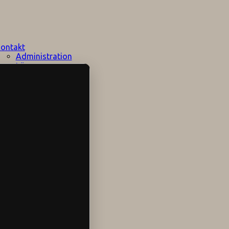
ontakt
Administration
Lärare
Elevhälsan
Speciallärare
Stödpersoner
Övrig personal
Sociala medier
Skolområdet
Hitta hit