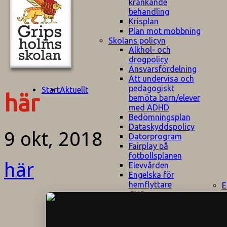
kränkande
behandling
Krisplan
Plan mot mobbning
Skolans policyn
Alkhol- och
drogpolicy
Ansvarsfördelning
Att undervisa och
pedagogiskt
Start
Aktuellt
här
bemöta barn/elever
med ADHD
Bedömningsplan
Dataskyddspolicy
9 okt, 2018
Datorprogram
Fairplay på
fotbollsplanen
här
Elevvården
Engelska för
hemflyttare
E
GHS
F
Utrymningsplan
D
Hjorthagen
G
IT-policy
S