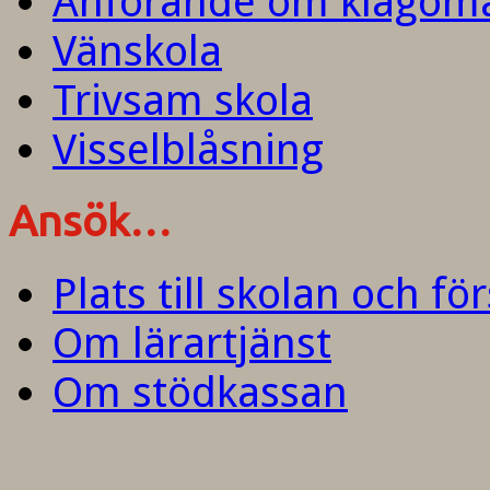
Anförande om klagom
Vänskola
Trivsam skola
Visselblåsning
Ansök…
Plats till skolan och fö
Om lärartjänst
Om stödkassan