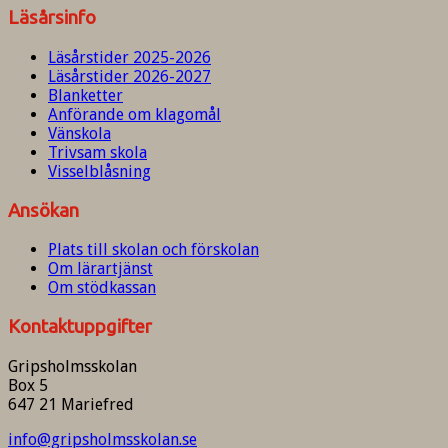
Läsårsinfo
Läsårstider 2025-2026
Läsårstider 2026-2027
Blanketter
Anförande om klagomål
Vänskola
Trivsam skola
Visselblåsning
Ansökan
Plats till skolan och förskolan
Om lärartjänst
Om stödkassan
Kontaktuppgifter
Gripsholmsskolan
Box 5
647 21 Mariefred
info@gripsholmsskolan.se