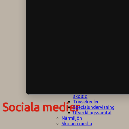
Klagomålspolicy
E
Klassföräldramöte
S
Klassutflykter
I
Konsekvenstrappa
Kyrkobesök
Lektionsanalys
Läromedelspolicy
Läxor på
Gripsholmsskolan
Nationella prov,
rutiner
NPF-certifirering 1
NPF certifiering 2
Ordningsregler åk
7-9
Policy om prövning
Skada under
skoltid
Trivselregler
Sociala medier
Specialundervisning
Utvecklingssamtal
Närmiljön
Skolan i media