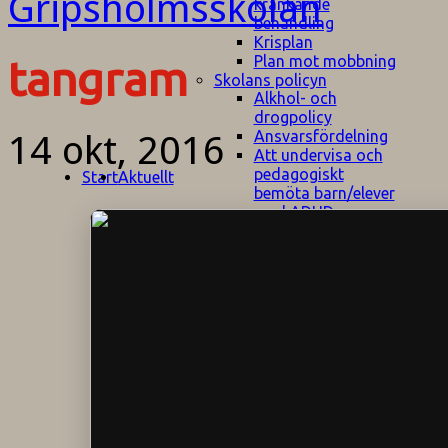
kränkande
behandling
Krisplan
Plan mot mobbning
tangram
Skolans policyn
Alkhol- och
drogpolicy
Ansvarsfördelning
14 okt, 2016
Att undervisa och
pedagogiskt
Start
Aktuellt
bemöta barn/elever
med ADHD
Bedömningsplan
Dataskyddspolicy
Datorprogram
Fairplay på
fotbollsplanen
Elevvården
Engelska för
hemflyttare
E
GHS
F
Utrymningsplan
D
Hjorthagen
G
IT-policy
S