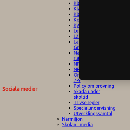
Klagomålspolicy
E
Klassföräldramöte
S
Klassutflykter
I
Konsekvenstrappa
Kyrkobesök
Lektionsanalys
Läromedelspolicy
Läxor på
Gripsholmsskolan
Nationella prov,
rutiner
NPF-certifirering 1
NPF certifiering 2
Ordningsregler åk
7-9
Policy om prövning
Sociala medier
Skada under
skoltid
Trivselregler
Specialundervisning
Utvecklingssamtal
Närmiljön
Skolan i media