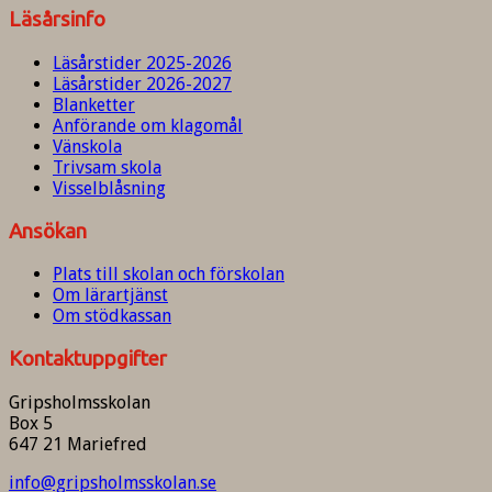
Läsårsinfo
Läsårstider 2025-2026
Läsårstider 2026-2027
Blanketter
Anförande om klagomål
Vänskola
Trivsam skola
Visselblåsning
Ansökan
Plats till skolan och förskolan
Om lärartjänst
Om stödkassan
Kontaktuppgifter
Gripsholmsskolan
Box 5
647 21 Mariefred
info@gripsholmsskolan.se