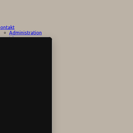
ontakt
Administration
Lärare
Elevhälsan
Speciallärare
Stödpersoner
Övrig personal
Sociala medier
Skolområdet
Hitta hit