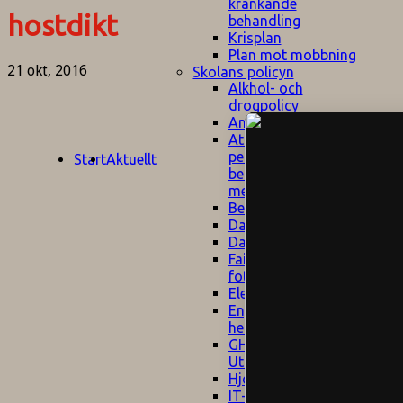
kränkande
hostdikt
behandling
Krisplan
Plan mot mobbning
21 okt, 2016
Skolans policyn
Alkhol- och
drogpolicy
Ansvarsfördelning
Att undervisa och
pedagogiskt
Start
Aktuellt
bemöta barn/elever
med ADHD
Bedömningsplan
Dataskyddspolicy
Datorprogram
Fairplay på
fotbollsplanen
Elevvården
Engelska för
hemflyttare
E
GHS
F
Utrymningsplan
D
Hjorthagen
G
IT-policy
S