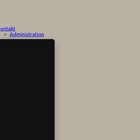
ontakt
Administration
Lärare
Elevhälsan
Speciallärare
Stödpersoner
Övrig personal
Sociala medier
Skolområdet
Hitta hit