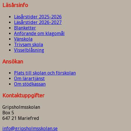
Läsårsinfo
Läsårstider 2025-2026
Läsårstider 2026-2027
Blanketter
Anförande om klagomål
Vänskola
Trivsam skola
Visselblåsning
Ansökan
Plats till skolan och förskolan
Om lärartjänst
Om stödkassan
Kontaktuppgifter
Gripsholmsskolan
Box 5
647 21 Mariefred
info@gripsholmsskolan.se