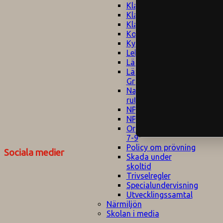
Klagomålspolicy
E
Klassföräldramöte
S
Klassutflykter
I
Konsekvenstrappa
Kyrkobesök
Lektionsanalys
Läromedelspolicy
Läxor på
Gripsholmsskolan
Nationella prov,
rutiner
NPF-certifirering 1
NPF certifiering 2
Ordningsregler åk
7-9
Policy om prövning
Sociala medier
Skada under
skoltid
Trivselregler
Specialundervisning
Utvecklingssamtal
Närmiljön
Skolan i media