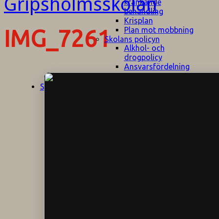
kränkande
behandling
Krisplan
Plan mot mobbning
IMG_7261
Skolans policyn
Alkhol- och
drogpolicy
Ansvarsfördelning
Att undervisa och
pedagogiskt
Start
Aktuellt
bemöta barn/elever
med ADHD
Bedömningsplan
Dataskyddspolicy
Datorprogram
Fairplay på
fotbollsplanen
Elevvården
Engelska för
hemflyttare
E
GHS
F
Utrymningsplan
D
Hjorthagen
G
IT-policy
S