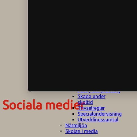
Klagomålspolicy
E
Klassföräldramöte
S
Klassutflykter
I
Konsekvenstrappa
Kyrkobesök
Lektionsanalys
Läromedelspolicy
Läxor på
Gripsholmsskolan
Nationella prov,
rutiner
NPF-certifirering 1
NPF certifiering 2
Ordningsregler åk
7-9
Policy om prövning
Skada under
Sociala medier
skoltid
Trivselregler
Specialundervisning
Utvecklingssamtal
Närmiljön
Skolan i media