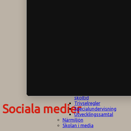
Klagomålspolicy
E
Klassföräldramöte
S
Klassutflykter
I
Konsekvenstrappa
Kyrkobesök
Lektionsanalys
Läromedelspolicy
Läxor på
Gripsholmsskolan
Nationella prov,
rutiner
NPF-certifirering 1
NPF certifiering 2
Ordningsregler åk
7-9
Policy om prövning
Skada under
skoltid
Trivselregler
Sociala medier
Specialundervisning
Utvecklingssamtal
Närmiljön
Skolan i media