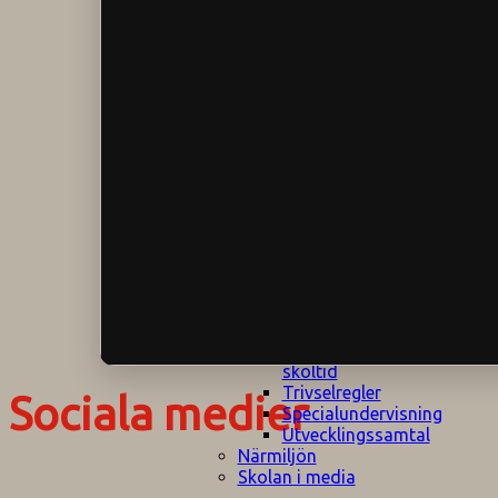
Klagomålspolicy
E
Klassföräldramöte
S
Klassutflykter
I
Konsekvenstrappa
Kyrkobesök
Lektionsanalys
Läromedelspolicy
Läxor på
Gripsholmsskolan
Nationella prov,
rutiner
NPF-certifirering 1
NPF certifiering 2
Ordningsregler åk
7-9
Policy om prövning
Skada under
skoltid
Trivselregler
Sociala medier
Specialundervisning
Utvecklingssamtal
Närmiljön
Skolan i media