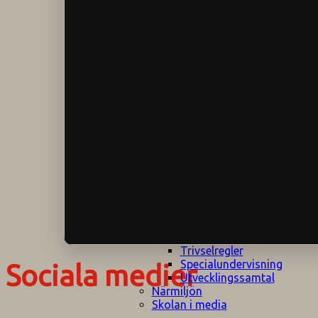
Klagomålspolicy
E
Klassföräldramöte
S
Klassutflykter
I
Konsekvenstrappa
Kyrkobesök
Lektionsanalys
Läromedelspolicy
Läxor på
Gripsholmsskolan
Nationella prov,
rutiner
NPF-certifirering 1
NPF certifiering 2
Ordningsregler åk
7-9
Policy om prövning
Skada under
skoltid
Trivselregler
Specialundervisning
Sociala medier
Utvecklingssamtal
Närmiljön
Skolan i media