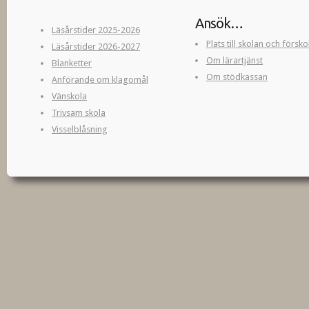
Ansök…
Läsårstider 2025-2026
Plats till skolan och försk
Läsårstider 2026-2027
Om lärartjänst
Blanketter
Om stödkassan
Anförande om klagomål
Vänskola
Trivsam skola
Visselblåsning