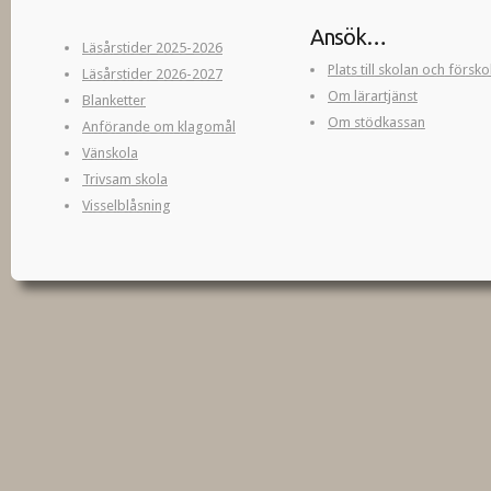
Ansök…
Läsårstider 2025-2026
Plats till skolan och försk
Läsårstider 2026-2027
Om lärartjänst
Blanketter
Om stödkassan
Anförande om klagomål
Vänskola
Trivsam skola
Visselblåsning