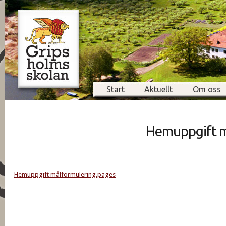
Start
Aktuellt
Om oss
Hemuppgift m
Hemuppgift målformulering.pages