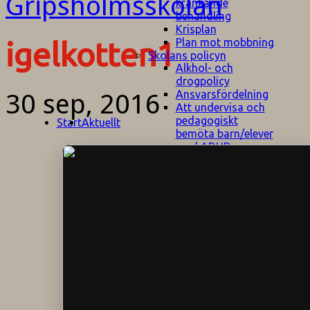
kränkande
behandling
Krisplan
Plan mot mobbning
igelkotten1
Skolans policyn
Alkhol- och
drogpolicy
Ansvarsfördelning
30 sep, 2016
Att undervisa och
pedagogiskt
Start
Aktuellt
bemöta barn/elever
med ADHD
Bedömningsplan
Dataskyddspolicy
Datorprogram
Fairplay på
fotbollsplanen
Elevvården
Engelska för
hemflyttare
E
GHS
F
Utrymningsplan
D
Hjorthagen
G
IT-policy
S