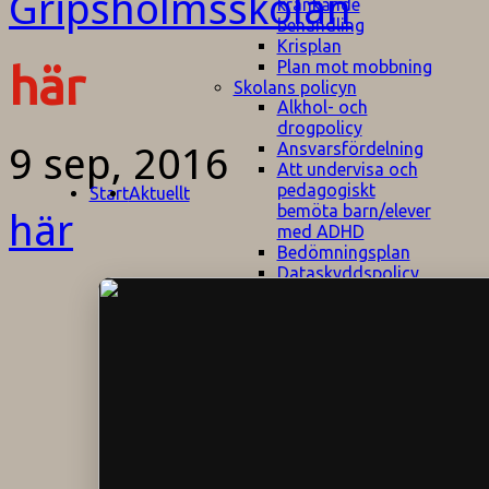
kränkande
behandling
Krisplan
Plan mot mobbning
här
Skolans policyn
Alkhol- och
drogpolicy
Ansvarsfördelning
9 sep, 2016
Att undervisa och
pedagogiskt
Start
Aktuellt
bemöta barn/elever
här
med ADHD
Bedömningsplan
Dataskyddspolicy
Datorprogram
Fairplay på
fotbollsplanen
Elevvården
Engelska för
hemflyttare
E
GHS
F
Utrymningsplan
D
Hjorthagen
G
IT-policy
S