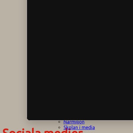
Klagomålspolicy
E
Klassföräldramöte
S
Klassutflykter
I
Konsekvenstrappa
Kyrkobesök
Lektionsanalys
Läromedelspolicy
Läxor på
Gripsholmsskolan
Nationella prov,
rutiner
NPF-certifirering 1
NPF certifiering 2
Ordningsregler åk
7-9
Policy om prövning
Skada under
skoltid
Trivselregler
Specialundervisning
Utvecklingssamtal
Närmiljön
Skolan i media