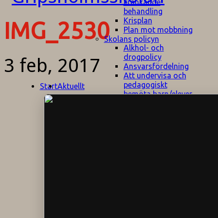
kränkande
behandling
Krisplan
IMG_2530
Plan mot mobbning
Skolans policyn
Alkhol- och
drogpolicy
3 feb, 2017
Ansvarsfördelning
Att undervisa och
pedagogiskt
Start
Aktuellt
bemöta barn/elever
med ADHD
Bedömningsplan
Dataskyddspolicy
Datorprogram
Fairplay på
fotbollsplanen
Elevvården
Engelska för
hemflyttare
E
GHS
F
Utrymningsplan
D
Hjorthagen
G
IT-policy
S