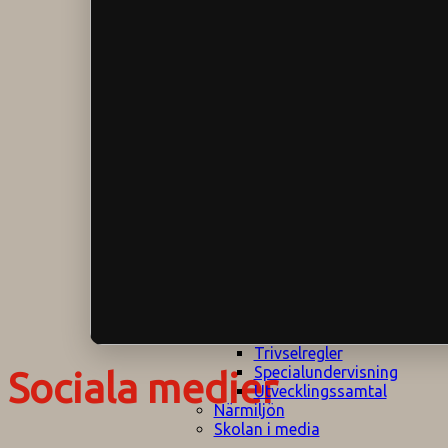
Klagomålspolicy
E
Klassföräldramöte
S
Klassutflykter
I
Konsekvenstrappa
Kyrkobesök
Lektionsanalys
Läromedelspolicy
Läxor på
Gripsholmsskolan
Nationella prov,
rutiner
NPF-certifirering 1
NPF certifiering 2
Ordningsregler åk
7-9
Policy om prövning
Skada under
skoltid
Trivselregler
Specialundervisning
Sociala medier
Utvecklingssamtal
Närmiljön
Skolan i media