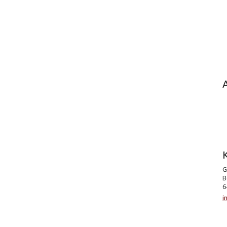
K
G
B
6
i