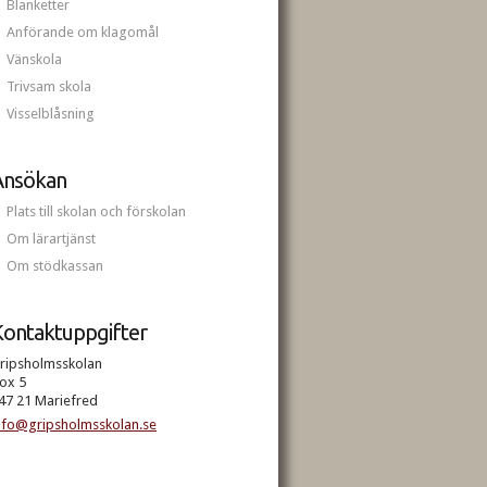
Blanketter
Anförande om klagomål
Vänskola
Trivsam skola
Visselblåsning
Ansökan
Plats till skolan och förskolan
Om lärartjänst
Om stödkassan
ontaktuppgifter
ripsholmsskolan
ox 5
47 21 Mariefred
nfo@gripsholmsskolan.se