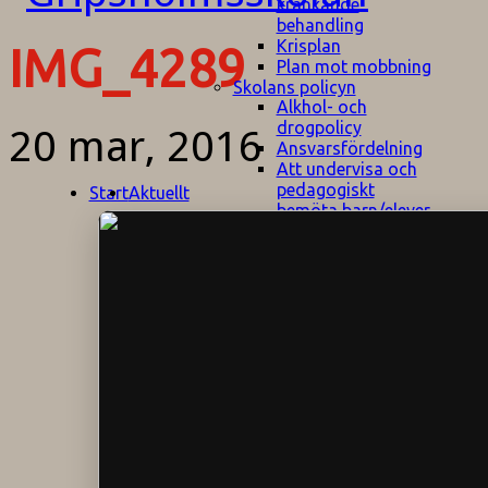
kränkande
behandling
Krisplan
IMG_4289
Plan mot mobbning
Skolans policyn
Alkhol- och
drogpolicy
20 mar, 2016
Ansvarsfördelning
Att undervisa och
pedagogiskt
Start
Aktuellt
bemöta barn/elever
med ADHD
Bedömningsplan
Dataskyddspolicy
Datorprogram
Fairplay på
fotbollsplanen
Elevvården
Engelska för
hemflyttare
E
GHS
F
Utrymningsplan
D
Hjorthagen
G
IT-policy
S