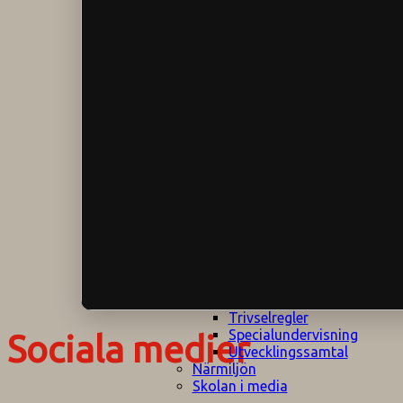
Klagomålspolicy
E
Klassföräldramöte
S
Klassutflykter
I
Konsekvenstrappa
Kyrkobesök
Lektionsanalys
Läromedelspolicy
Läxor på
Gripsholmsskolan
Nationella prov,
rutiner
NPF-certifirering 1
NPF certifiering 2
Ordningsregler åk
7-9
Policy om prövning
Skada under
skoltid
Trivselregler
Specialundervisning
Sociala medier
Utvecklingssamtal
Närmiljön
Skolan i media