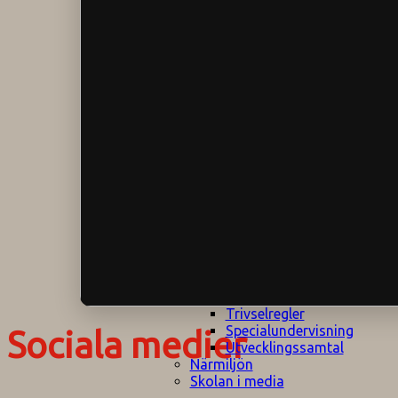
Klagomålspolicy
E
Klassföräldramöte
S
Klassutflykter
I
Konsekvenstrappa
Kyrkobesök
Lektionsanalys
Läromedelspolicy
Läxor på
Gripsholmsskolan
Nationella prov,
rutiner
NPF-certifirering 1
NPF certifiering 2
Ordningsregler åk
7-9
Policy om prövning
Skada under
skoltid
Trivselregler
Specialundervisning
Sociala medier
Utvecklingssamtal
Närmiljön
Skolan i media