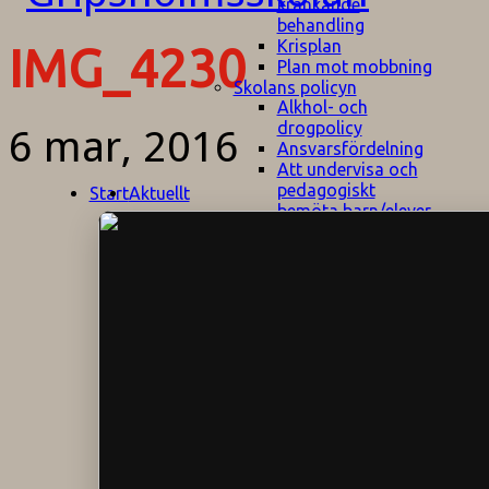
kränkande
behandling
Krisplan
IMG_4230
Plan mot mobbning
Skolans policyn
Alkhol- och
drogpolicy
6 mar, 2016
Ansvarsfördelning
Att undervisa och
pedagogiskt
Start
Aktuellt
bemöta barn/elever
med ADHD
Bedömningsplan
Dataskyddspolicy
Datorprogram
Fairplay på
fotbollsplanen
Elevvården
Engelska för
hemflyttare
E
GHS
F
Utrymningsplan
D
Hjorthagen
G
IT-policy
S